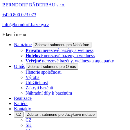
BERNDORF BÄDERBAU s.r.o.
+420 800 023 073
info@berndorf-bazeny.cz
Hlavní menu
Nabízíme
Zobrazit submenu pro Nabízíme
Privátní
nerezové bazény a wellness
Hotelové
nerezové bazény a wellness
Veřejné
nerezové bazény, wellness a aquaparky
O nás
Zobrazit submenu pro O nás
Historie společnosti
Výroba
Udržitelnost
Zakrytí bazénů
Náhradní díly k bazénům
Realizace
Kariéra
Kontakty
CZ
Zobrazit submenu pro Jazykové mutace
CZ
SK